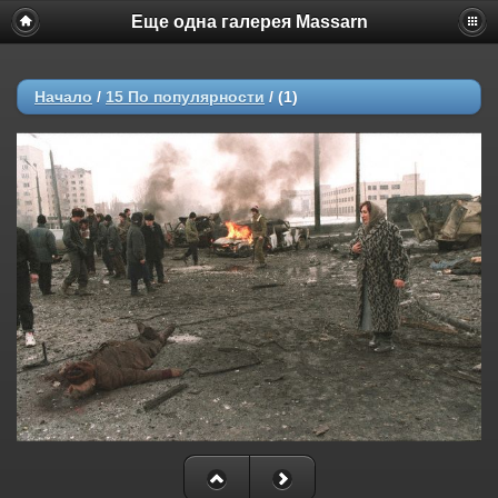
Еще одна галерея Massarn
Начало
/
15 По популярности
/
(1)