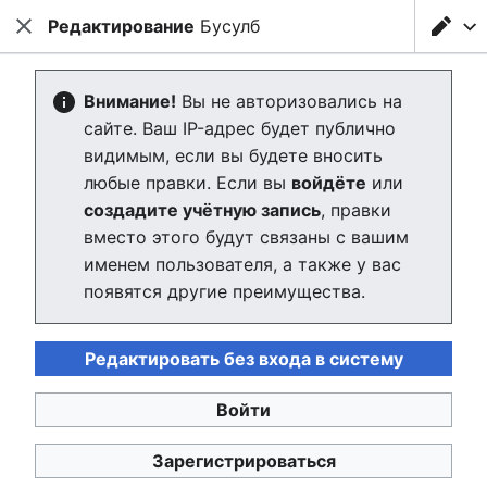
Редактирование
Бусулб
Тептар
Закрыть
Най
Бусулб
Внимание!
Вы не авторизовались на
сайте. Ваш IP-адрес будет публично
видимым, если вы будете вносить
Язык
Следить
Пра
любые правки. Если вы
войдёте
или
создадите учётную запись
, правки
Бусулб
– в чеченском языке происходит от
вместо этого будут связаны с вашим
арабского "муслим" (مسلم), что означает
именем пользователя, а также у вас
"мусульманин". Арабское слово было заимствовано
появятся другие преимущества.
и адаптировано к фонетическим особенностям
чеченского языка, в результате чего образовалось
слово "бусулба".
Редактировать без входа в систему
Таким образом, "бусулба" является чеченским
Войти
вариантом арабского слова "муслим",
обозначающего последователя ислама.
Зарегистрироваться