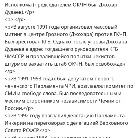
Исполкома (председателем ОКЧН был Джохар
Дудаев).</p>
<p> </p>
<p>В августе 1991 года организовал массовый
митинг в центре Грозного (Джохара) против ГКЧП.
Был арестован КГБ. Однако после угрозы Джохара
Дудаева в адрес тогдашнего руководителя КГБ
ЧИАССР, и провалившейся попытки чекистов
штурмом захватить штаб ОКЧН, был освобожден.
</p>
<p>В 1991-1993 годах был депутатом первого
чеченского Парламента ЧРИ, возглавлял комитет по
СМИ и свободе слова. Был последовательным и
жестким сторонником независимости Чечни от
России.</p>
<p>В 1992 году возглавил делегацию Парламента
Ичкерии на переговорах с делегацией Верховного
Совета РСФСР.</p>
<p>В апреле 1993 года поддержал решения