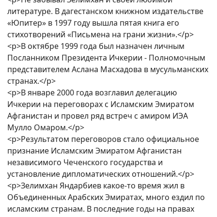
литературе. В дагестанском книжном издательстве
«Юпитер» в 1997 году вышла пятая книга его
стихотворений «Письмена на грани жизни».</p>
<p>В октябре 1999 года был назначен личным
Посланником Президента Ичкерии - Полномочным
представителем Аслана Масхадова в мусульманских
странах.</p>
<p>В январе 2000 года возглавил делегацию
Ичкерии на переговорах с Исламским Эмиратом
Афганистан и провел ряд встреч с амиром ИЭА
Мулло Омаром.</p>
<p>Результатом переговоров стало официальное
признание Исламским Эмиратом Афганистан
независимого Чеченского государства и
установление дипломатических отношений.</p>
<p>Зелимхан Яндарбиев какое-то время жил в
Объединенных Арабских Эмиратах, много ездил по
исламским странам. В последние годы на правах