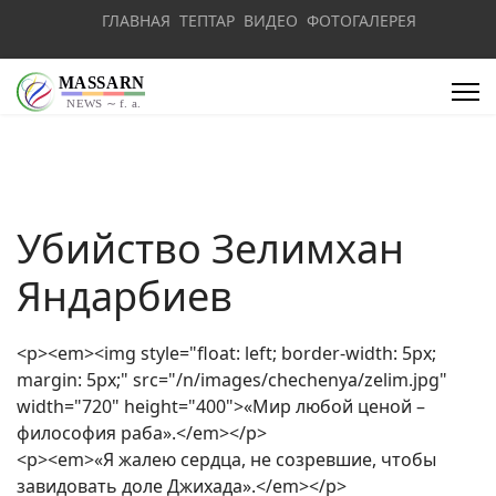
ГЛАВНАЯ
ТЕПТАР
ВИДЕО
ФОТОГАЛЕРЕЯ
Убийство Зелимхан
Яндарбиев
<p><em><img style="float: left; border-width: 5px;
margin: 5px;" src="/n/images/chechenya/zelim.jpg"
width="720" height="400">«Мир любой ценой –
философия раба».</em></p>
<p><em>«Я жалею сердца, не созревшие, чтобы
завидовать доле Джихада».</em></p>