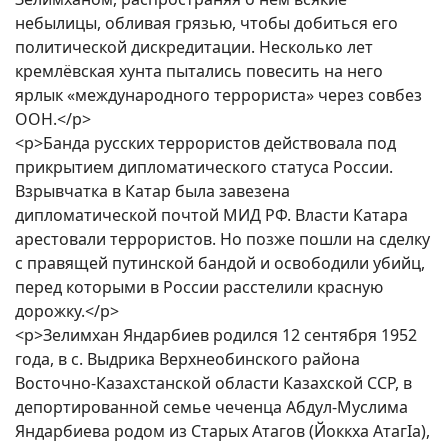
небылицы, обливая грязью, чтобы добиться его
политической дискредитации. Несколько лет
кремлёвская хунта пытались повесить на него
ярлык «международного террориста» через совбез
ООН.</p>
<p>Банда русских террористов действовала под
прикрытием дипломатического статуса России.
Взрывчатка в Катар была завезена
дипломатической почтой МИД РФ. Власти Катара
арестовали террористов. Но позже пошли на сделку
с правящей путинской бандой и освободили убийц,
перед которыми в России расстелили красную
дорожку.</p>
<p>Зелимхан Яндарбиев родился 12 сентября 1952
года, в с. Выдрика Верхнеобинского района
Восточно-Казахстанской области Казахской ССР, в
депортированной семье чеченца Абдул-Муслима
Яндарбиева родом из Старых Атагов (Йоккха АтагIа),