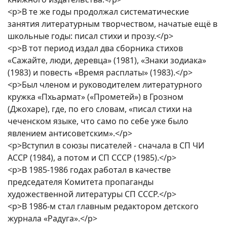
<p>В те же годы продолжал систематические
занятия литературным творчеством, начатые ещё в
школьные годы: писал стихи и прозу.</p>
<p>В тот период издал два сборника стихов
«Сажайте, люди, деревца» (1981), «Знаки зодиака»
(1983) и повесть «Время расплаты» (1983).</p>
<p>Был членом и руководителем литературного
кружка «Пхьармат» («Прометей») в Грозном
(Джохаре), где, по его словам, «писал стихи на
чеченском языке, что само по себе уже было
явлением антисоветским».</p>
<p>Вступил в союзы писателей - сначала в СП ЧИ
АССР (1984), а потом и СП СССР (1985).</p>
<p>В 1985-1986 годах работал в качестве
председателя Комитета пропаганды
художественной литературы СП СССР.</p>
<p>В 1986-м стал главным редактором детского
журнала «Радуга».</p>