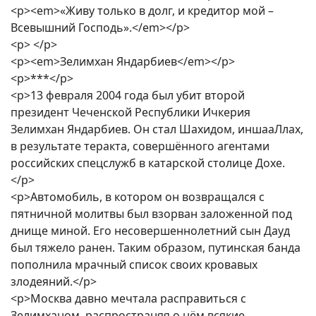
<p><em>«Живу только в долг, и кредитор мой –
Всевышний Господь».</em></p>
<p> </p>
<p><em>Зелимхан Яндарбиев</em></p>
<p>***</p>
<p>13 февраля 2004 года был убит второй
президент Чеченской Республики Ичкерия
Зелимхан Яндарбиев. Он стал Шахидом, иншааЛлах,
в результате теракта, совершённого агентами
российских спецслужб в катарской столице Дохе.
</p>
<p>Автомобиль, в котором он возвращался с
пятничной молитвы был взорван заложенной под
днище миной. Его несовершеннолетний сын Дауд
был тяжело ранен. Таким образом, путинская банда
пополнила мрачный список своих кровавых
злодеяний.</p>
<p>Москва давно мечтала расправиться с
Зелимханом, распространяя о нём всякие