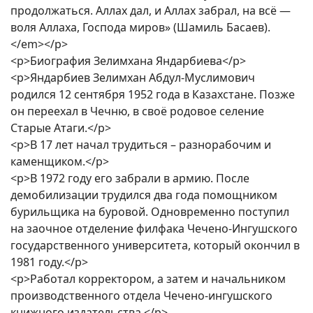
продолжаться. Аллах дал, и Аллах забрал, на всё —
воля Аллаха, Господа миров» (Шамиль Басаев).
</em></p>
<p>Биография Зелимхана Яндарбиева</p>
<p>Яндарбиев Зелимхан Абдул-Муслимович
родился 12 сентября 1952 года в Казахстане. Позже
он переехал в Чечню, в своё родовое селение
Старые Атаги.</p>
<p>В 17 лет начал трудиться – разнорабочим и
каменщиком.</p>
<p>В 1972 году его забрали в армию. После
демобилизации трудился два года помощником
бурильщика на буровой. Одновременно поступил
на заочное отделение филфака Чечено-Ингушского
государственного университета, который окончил в
1981 году.</p>
<p>Работал корректором, а затем и начальником
производственного отдела Чечено-ингушского
книжного издательства.</p>