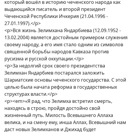
который вошёл в историю чеченского народа как
выдающийся писатель и второй президент
Чеченской Республики Ичкерия (21.04.1996 -
27.01.1997).</p>
<p>Вся жизнь Зелимхана Яндарбиева (12.09.1952 -
13.02.2004) является достойным примером служения
своему народу, а его имя стало одним из символов
священной борьбы народов Кавказа против
русизма и русской оккупации.</p>
<p>За недолгий срок своего президентства
Зелимхан Яндарбиев постарался заложить
Шариатские основы чеченского государства. С этой
целью была начата реформа в государственных
структурах власти.</p>
<p><em>«Я рад, что Зелимха встретил смерть,
находясь в строю, пройдя достойно свой
жизненный путь. Милость Всевышнего Аллаха
велика, и на смену ему, инша Аллах, Всевышний нам
даст новых Зелимханов и Джихад будет