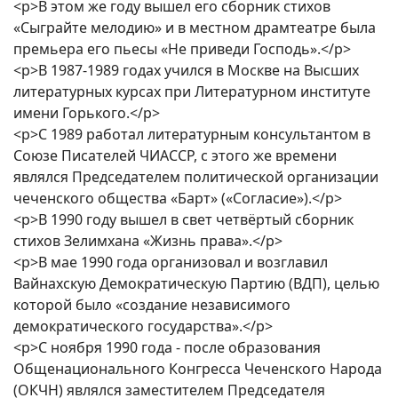
<p>В этом же году вышел его сборник стихов
«Сыграйте мелодию» и в местном драмтеатре была
премьера его пьесы «Не приведи Господь».</p>
<p>В 1987-1989 годах учился в Москве на Высших
литературных курсах при Литературном институте
имени Горького.</p>
<p>С 1989 работал литературным консультантом в
Союзе Писателей ЧИАССР, с этого же времени
являлся Председателем политической организации
чеченского общества «Барт» («Согласие»).</p>
<p>В 1990 году вышел в свет четвёртый сборник
стихов Зелимхана «Жизнь права».</p>
<p>В мае 1990 года организовал и возглавил
Вайнахскую Демократическую Партию (ВДП), целью
которой было «создание независимого
демократического государства».</p>
<p>С ноября 1990 года - после образования
Общенационального Конгресса Чеченского Народа
(ОКЧН) являлся заместителем Председателя