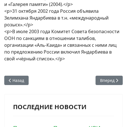
и «Галерея памяти» (2004).</p>
<p>31 октября 2002 года Россия объявила
Зелимхана Яндарбиева в т.н. «международный
розыск».</p>
<p>В июле 2003 года Комитет Совета безопасности
ООН по санкциям в отношении талибов,
организации «Аль-Каида» и связанных с ними лиц
по предложению России включил Яндарбиева в
свой «чёрный список».</p>
Предыдущий: Конституция Чеченской Республики Ичкерия
Следующий: 
Назад
Вперед
ПОСЛЕДНИЕ НОВОСТИ