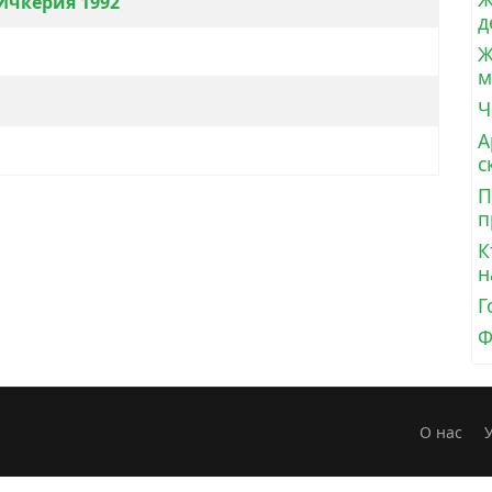
Ичкерия 1992
д
Ж
м
Ч
А
с
П
п
К
н
Г
Ф
О нас