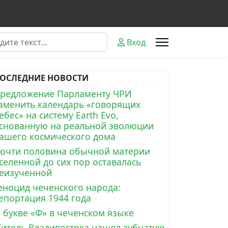
к
Вход
ОСЛЕДНИЕ НОВОСТИ
редложение Парламенту ЧРИ
аменить календарь «говорящих
ебес» на систему Earth Evo,
снованную на реальной эволюции
ашего космического дома
очти половина обычной материи
селенной до сих пор оставалась
еизученной
еноцид чеченского народа:
епортация 1944 года
 букве «Ф» в чеченском языке
итель Владивостока нашел зубчатую