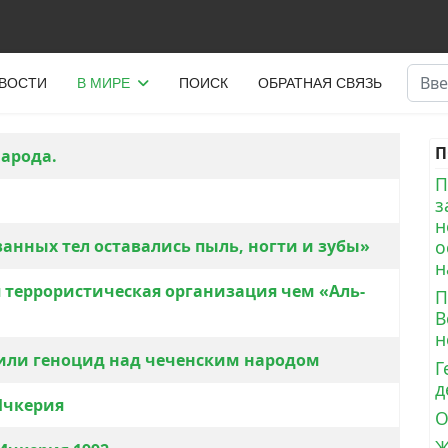
Поис
ВОСТИ
В МИРЕ
ПОИСК
ОБРАТНАЯ СВЯЗЬ
П
народа.
П
з
н
ванных тел оставались пыль, ногти и зубы»
о
н
я террористическая организация чем «Аль-
П
В
н
оили геноцид над чеченским народом
Г
д
Ичкерия
О
Ж