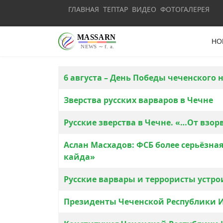
ГЛАВНАЯ
ТЕПТАР
ВИДЕО
ФОТОГАЛЕРЕЯ
НО
Материалы
Заголовок
6 августа – День Победы чеченского 
Зверства русских варваров в Чечне
Русские зверства в Чечне. «…От взор
Аслан Масхадов: ФСБ более серьёзна
кайда»
Русские варвары и террористы устр
Президенты Чеченской Республики 