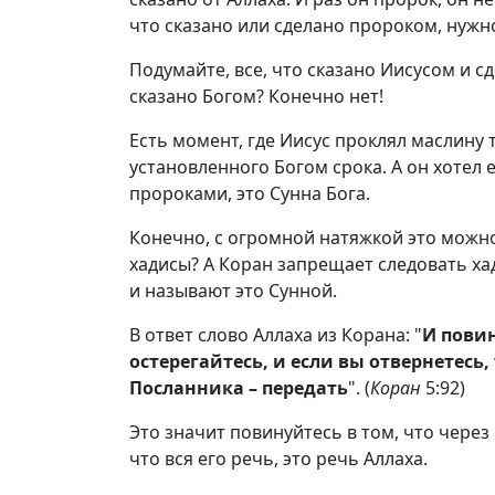
что сказано или сделано пророком, нужно
Подумайте, все, что сказано Иисусом и 
сказано Богом? Конечно нет!
Есть момент, где Иисус проклял маслину 
установленного Богом срока. А он хотел е
пророками, это Сунна Бога.
Конечно, с огромной натяжкой это можно
хадисы? А Коран запрещает следовать ха
и называют это Сунной.
В ответ слово Аллаха из Корана: "
И повин
остерегайтесь, и если вы отвернетесь,
Посланника – передать
". (
Коран
5:92)
Это значит повинуйтесь в том, что через
что вся его речь, это речь Аллаха.