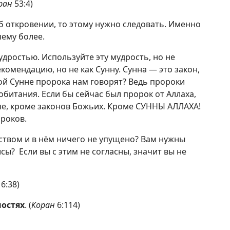
ран
53:4)
об откровении, то этому нужно следовать. Именно
чему более.
дростью. Используйте эту мудрость, но не
екомендацию, но не как Сунну. Сунна — это закон,
кой Сунне пророка нам говорят? Ведь пророки
 обитания. Если бы сейчас был пророк от Аллаха,
че, кроме законов Божьих. Кроме СУННЫ АЛЛАХА!
ороков.
ством и в нём ничего не упущено? Вам нужны
ы? Если вы с этим не согласны, значит вы не
6:38)
ностях
. (
Коран
6:114)