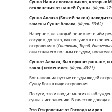
Сунна Наших посланников, которых Мы
отклонения от нашей Сунны.
(Коран 17:
Сунна Аллаха (Божий закон) находится
замены Сунне Аллаха.
(Коран 33:62)
Наверное, не каждый понимает о чём реч
сосудом, до того, как получил в открове
откровением (
Свитками, Торой, Евангелие
они стали его полным сосудом, носителем
Суннат Аллаха, был принят раньше, и
закон) изменился.
(Коран 48:23)
Бог наполнил пустые сосуды людей откро
Сунну Бога в виде откровения.
По сути, это и вводит многих в заблужден
сунна к исполнению. В качестве довода е
Это Откровение от Господа миров