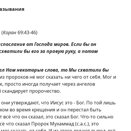
сказывания
. (
Коран
69:43-46)
испослание от Господа миров. Если бы он
хватили бы его за правую руку, а потом
сал Нам некоторые слова, то Мы схватили бы
из пророков не мог сказать ни чего от себя. Мог и
ек, просто иногда получает через ангелов
й скандирует пророчество.
они утверждают, что Иисус это - Бог. По той лишь
ухом во время крещения и он перестал быть
 всё что он сказал, это сказал Бог. Что-то сильно
 что сказал Пророк Мухаммад (с.а.с.), это
 мог сказать от себя. И из этого делают вывод, всё