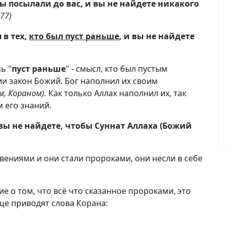
 посылали до вас, и вы не найдете никакого
77)
 в тех,
кто был
пуст
раньше
, и вы не найдете
ь "
пуст раньше
" - смысл, кто был пустым
нии закон Божий. Бог наполнил их своим
м, Кораном)
.
Как только Аллах наполнил их, так
 его знаний.
 вы не найдете, чтобы Суннат Аллаха (Божий
вениями и они стали пророками, они несли в себе
ие о том, что всё что сказанное пророками, это
ще приводят слова Корана: