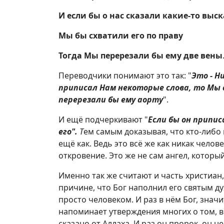
И если бы о нас сказали какие-то вы
Мы бы схватили его по праву
Тогда Мы перерезали бы ему две вены
Переводчики понимают это так: "
Это - Н
приписал Нам некоторые слова, то Мы с
перерезали бы ему аорту
".
И ещё подчеркивают "
Если бы он припи
его".
Т
ем самым доказывая, что кто-либо 
ещё как. Ведь это всё же как никак челов
откровение. Это же не сам ангел, которы
Именно так же считают и часть христиан, 
причине, что Бог наполнил его святым д
просто человеком. И раз в нём Бог, значит
напоминает утверждения многих о том, всё
сказано от Аллаха. И раз он пророк, он не