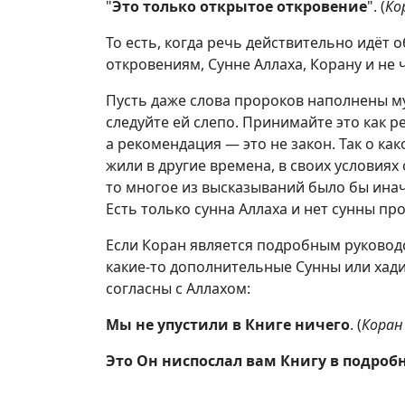
"
Это только открытое откровение
". (
Ко
То есть, когда речь действительно идёт 
откровениям, Сунне Аллаха, Корану и не 
Пусть даже слова пророков наполнены му
следуйте ей слепо. Принимайте это как р
а рекомендация — это не закон. Так о ка
жили в другие времена, в своих условиях
то многое из высказываний было бы ина
Есть только сунна Аллаха и нет сунны пр
Если Коран является подробным руковод
какие-то дополнительные Сунны или хадис
согласны с Аллахом:
Мы не упустили в Книге ничего
. (
Коран
Это Он ниспослал вам Книгу в подроб