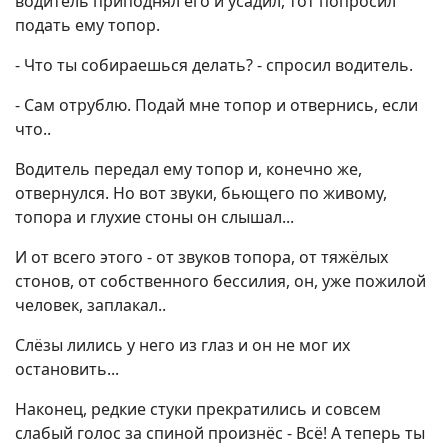
водитель приподнял его и усадил, тот попросил
подать ему топор.
- Что ты собираешься делать? - спросил водитель.
- Сам отрублю. Подай мне топор и отвернись, если
что..
Водитель передал ему топор и, конечно же,
отвернулся. Но вот звуки, бьющего по живому,
топора и глухие стоны он слышал...
И от всего этого - от звуков топора, от тяжёлых
стонов, от собственного бессилия, он, уже пожилой
человек, заплакал..
Слёзы лились у него из глаз и он не мог их
остановить...
Наконец, редкие стуки прекратились и совсем
слабый голос за спиной произнёс - Всё! А теперь ты