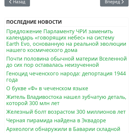
Предыдущий: В Берлине прошел митинг, против террорист
Следующий: 
Назад
Вперед
ПОСЛЕДНИЕ НОВОСТИ
Предложение Парламенту ЧРИ заменить
календарь «говорящих небес» на систему
Earth Evo, основанную на реальной эволюции
нашего космического дома
Почти половина обычной материи Вселенной
до сих пор оставалась неизученной
Геноцид чеченского народа: депортация 1944
года
О букве «Ф» в чеченском языке
Житель Владивостока нашел зубчатую деталь,
которой 300 млн лет
Железный болт возрастом 300 миллионов лет
Черная пирамида найдена в Эквадоре
Археологи обнаружили в Баварии складной