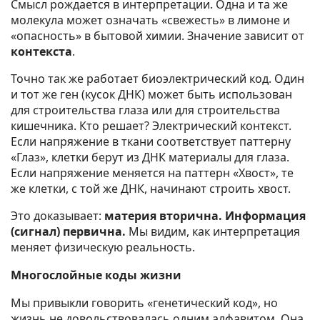
Смысл рождается в интерпретации. Одна и та же
молекула может означать «свежесть» в лимоне и
«опасность» в бытовой химии. Значение зависит от
контекста
.
Точно так же работает биоэлектрический код. Один
и тот же ген (кусок ДНК) может быть использован
для строительства глаза или для строительства
кишечника. Кто решает? Электрический контекст.
Если напряжение в ткани соответствует паттерну
«Глаз», клетки берут из ДНК материалы для глаза.
Если напряжение меняется на паттерн «Хвост», те
же клетки, с той же ДНК, начинают строить хвост.
Это доказывает:
материя вторична. Информация
(сигнал) первична.
Мы видим, как интерпретация
меняет физическую реальность.
Многослойные коды жизни
Мы привыкли говорить «генетический код», но
жизнь не довольствовалась одним алфавитом. Она