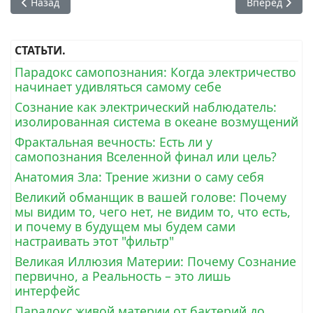
Предыдущий: Сознание как энергия: иллюзия «я» и путь к
Следующий: А
Назад
Вперед
СТАТЬТИ.
Парадокс самопознания: Когда электричество
начинает удивляться самому себе
Сознание как электрический наблюдатель:
изолированная система в океане возмущений
Фрактальная вечность: Есть ли у
самопознания Вселенной финал или цель?
Анатомия Зла: Трение жизни о саму себя
Великий обманщик в вашей голове: Почему
мы видим то, чего нет, не видим то, что есть,
и почему в будущем мы будем сами
настраивать этот "фильтр"
Великая Иллюзия Материи: Почему Сознание
первично, а Реальность – это лишь
интерфейс
Парадокс живой материи от бактерий до