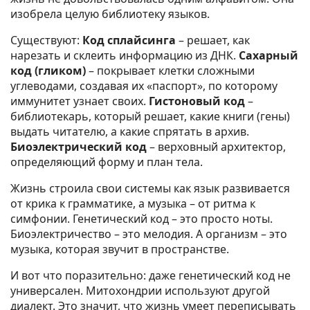
изобрела целую библиотеку языков.
Существуют:
Код сплайсинга
– решает, как
нарезать и склеить информацию из ДНК.
Сахарный
код (гликом)
– покрывает клетки сложными
углеводами, создавая их «паспорт», по которому
иммунитет узнает своих.
Гистоновый код
–
библиотекарь, который решает, какие книги (гены)
выдать читателю, а какие спрятать в архив.
Биоэлектрический код
– верховный архитектор,
определяющий форму и план тела.
Жизнь строила свои системы как язык развивается
от крика к грамматике, а музыка – от ритма к
симфонии. Генетический код – это просто ноты.
Биоэлектричество – это мелодия. А организм – это
музыка, которая звучит в пространстве.
И вот что поразительно: даже генетический код не
универсален. Митохондрии используют другой
диалект. Это значит, что жизнь умеет переписывать