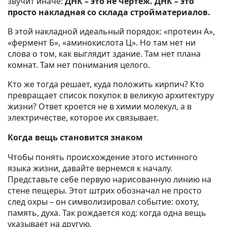
звучит иначе:
ДНК – это не чертеж. ДНК – это
просто накладная со склада стройматериалов.
В этой накладной идеальный порядок: «протеин А»,
«фермент Б», «аминокислота Ц». Но там нет ни
слова о том, как выглядит здание. Там нет плана
комнат. Там нет понимания целого.
Кто же тогда решает, куда положить кирпич? Кто
превращает список покупок в великую архитектуру
жизни? Ответ кроется не в химии молекул, а в
электричестве, которое их связывает.
Когда вещь становится знаком
Чтобы понять происхождение этого истинного
языка жизни, давайте вернемся к началу.
Представьте себе первую нарисованную линию на
стене пещеры. Этот штрих обозначал не просто
след охры – он символизировал событие: охоту,
память, духа. Так рождается код: когда одна вещь
указывает на другую.