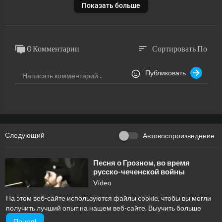
Показать больше
0 Комментарии
Сортировать По
sort
Публиковать
Следующий
Автовоспроизведение
⁣Песня о Грозном, во время
русско-чеченской войны
Video
38 Просмотры
·
30/12/24
На этом веб-сайте используются файлы cookie, чтобы вы могли
2:13
Музыка
получить лучший опыт на нашем веб-сайте.
Выучить больше
Понял!