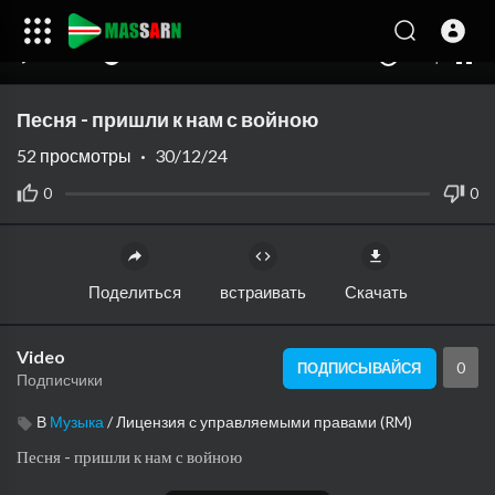
00:00
00:00
1.00x
240p
10
Песня - пришли к нам с войною
52
просмотры
·
30/12/24
0
0
Поделиться
встраивать
Скачать
Video
0
ПОДПИСЫВАЙСЯ
Подписчики
В
Музыка
/
Лицензия с управляемыми правами (RM)
⁣Песня - пришли к нам с войною