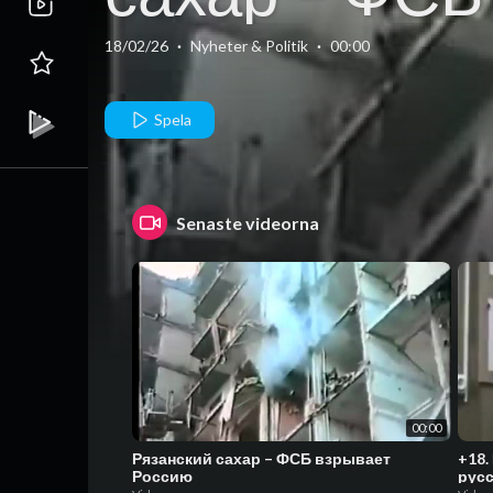
взрывает
18/02/26
·
Nyheter & Politik
·
00:00
Россию
Spela
Senaste videorna
00:00
Рязанский сахар – ФСБ взрывает
+18.
Россию
русс