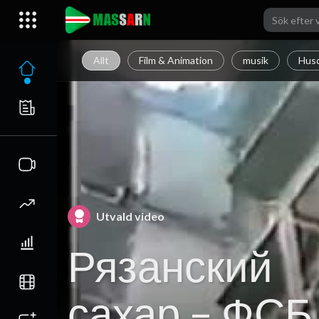
Allt
Film & Animation
musik
Husd
Utvald video
Рязанский
сахар – ФСБ