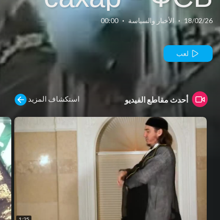
взрывает
18/02/26
·
الأخبار والسياسة
·
00:00
Россию
لعب
استكشاف المزيد
أحدث مقاطع الفيديو
1:25