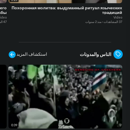
его
Похоронная молитва: выдуманный ритуал языческих
абы
традиций
ideo
Video
37 المشاهدات
·
منذ 2 سنوات
47 المشاهدات
استكشاف المزيد
الناس والمدونات
0:39