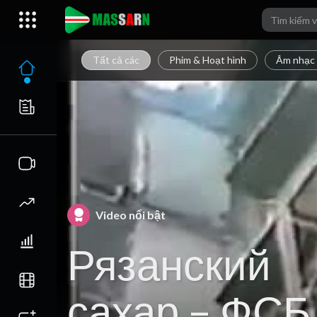
Tất cả các
Phim & Hoạt hình
Âm nhạc
Video nổi bật
Рязанский
сахар – ФСБ