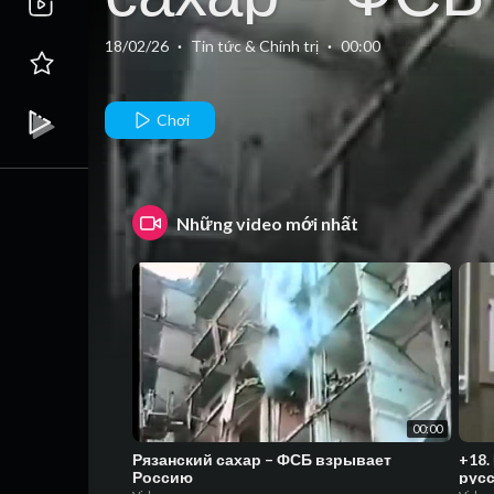
взрывает
18/02/26
·
Tin tức & Chính trị
·
00:00
Россию
Chơi
Những video mới nhất
00:00
Рязанский сахар – ФСБ взрывает
+18.
Россию
русс