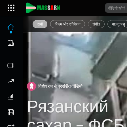
सभी
फिल्म और एनिमेशन
संगीत
पालतू पशु
विशेष रुप से प्रदर्शित वीडियो
Рязанский
сахар – ФСБ