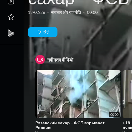
взрывает
18/02/26
·
समाचार और राजनीति
·
00:00
Россию
खेलें
नवीनतम वीडियो
00:00
Рязанский сахар – ФСБ взрывает
+18.
Россию
русс